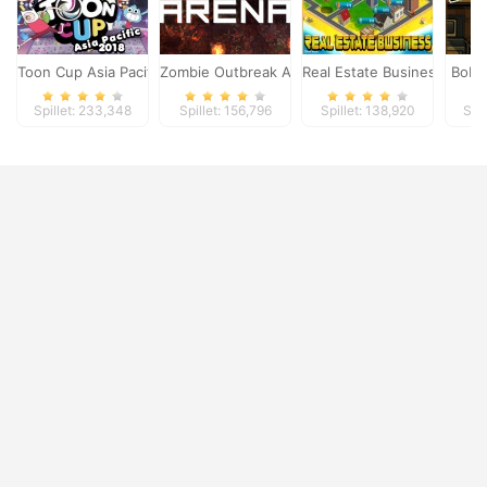
Toon Cup Asia Pacific 2018
Zombie Outbreak Arena
Real Estate Business
Bob 
Spillet: 233,348
Spillet: 156,796
Spillet: 138,920
Spil