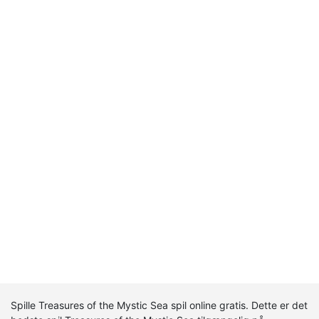
Spille Treasures of the Mystic Sea spil online gratis. Dette er det