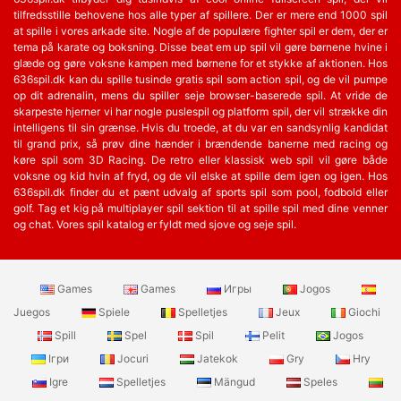
tilfredsstille behovene hos alle typer af spillere. Der er mere end 1000 spil
at spille i vores arkade site. Nogle af de populære fighter spil er dem, der er
tema på karate og boksning. Disse beat em up spil vil gøre børnene hvine i
glæde og gøre voksne kampen med børnene for et stykke af aktionen. Hos
636spil.dk kan du spille tusinde gratis spil som action spil, og de vil pumpe
op dit adrenalin, mens du spiller seje browser-baserede spil. At vride de
skarpeste hjerner vi har nogle puslespil og platform spil, der vil strække din
intelligens til sin grænse. Hvis du troede, at du var en sandsynlig kandidat
til grand prix, så prøv dine hænder i brændende banerne med racing og
køre spil som 3D Racing. De retro eller klassisk web spil vil gøre både
voksne og kid hvin af fryd, og de vil elske at spille dem igen og igen. Hos
636spil.dk finder du et pænt udvalg af sports spil som pool, fodbold eller
golf. Tag et kig på multiplayer spil sektion til at spille spil med dine venner
og chat. Vores spil katalog er fyldt med sjove og seje spil.
Games
Games
Игры
Jogos
Juegos
Spiele
Spelletjes
Jeux
Giochi
Spill
Spel
Spil
Pelit
Jogos
Ігри
Jocuri
Jatekok
Gry
Hry
Igre
Spelletjes
Mängud
Speles