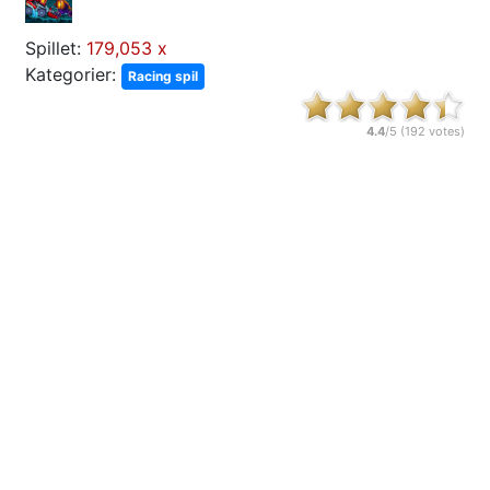
Spillet:
179,053 x
Kategorier:
Racing spil
4.4
/5 (
192
votes)