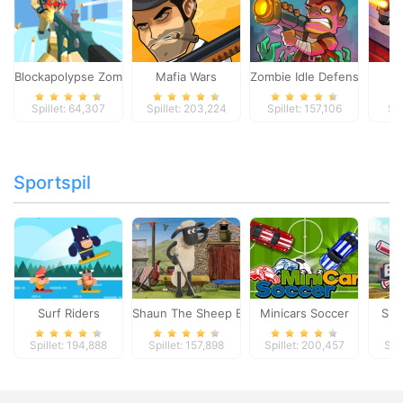
Blockapolypse Zombie Shooter
Mafia Wars
Zombie Idle Defense Onlin
St
Spillet: 64,307
Spillet: 203,224
Spillet: 157,106
Spi
Sportspil
Surf Riders
Shaun The Sheep Baahmy Golf
Minicars Soccer
Sup
Spillet: 194,888
Spillet: 157,898
Spillet: 200,457
Spi