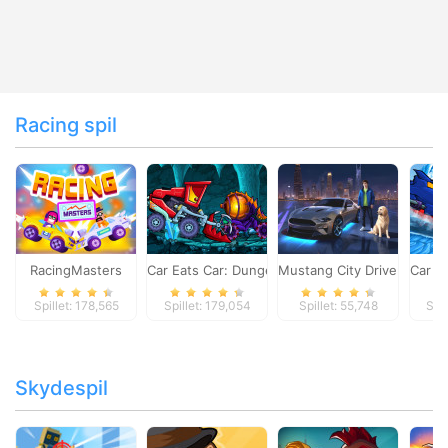
Racing spil
RacingMasters
Car Eats Car: Dungeon Adventure
Mustang City Driver
Car E
Spillet: 178,565
Spillet: 179,054
Spillet: 55,748
Spil
Skydespil