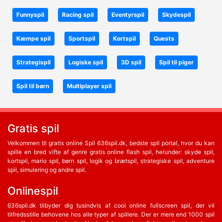
Funnyspil
Racing spil
Eventyrspil
Skydespil
Kæmpe spil
Sportspil
Kortspil
Quests
Strategispil
Logiske spil
3D spil
Spil til piger
Spil til børn
Multiplayer spil
Gratis spil
Velkommen til gratis online Spil 636spil.dk, bedste spil portal, hvor du kan
spille en bred vifte af genre gratis online flash spil, herunder: skyde spil,
kortspil, mario spil, børn spil, logik og brætspil, strategiske spil, adventure
spil, simulering og andre spil.
Onlinespil
636spil.dk tilbyder dig tusindvis af cool online fullscreen spil, der vil
tilfredsstille behovene hos alle typer af spillere. Der er mere end 1000 spil