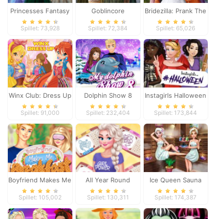
Princesses Fantasy
Goblincore
Bridezilla: Prank The
Makeover
Aesthetic
Bride
Spillet: 73,928
Spillet: 72,384
Spillet: 65,026
Winx Club: Dress Up
Dolphin Show 8
Instagirls Halloween
Dress Up
Spillet: 91,000
Spillet: 232,404
Spillet: 173,844
Boyfriend Makes Me
All Year Round
Ice Queen Sauna
Breakfast
Fashion Frosty Girl
Realife
Spillet: 105,002
Spillet: 130,311
Spillet: 174,387