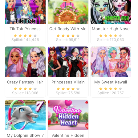
Tik Tok Princess
Get Ready With Me
Monster High Nose
Garden Decoration
Doctor
Spillet: 144,446
Spillet: 98,611
Spillet: 170,063
Crazy Fantasy Hair
Princesses Villain
My Sweet Kawaii
Salon
Party Crashers
Look
Spillet: 118,066
Spillet: 75,580
Spillet: 120,757
My Dolphin Show 7
Valentine Hidden