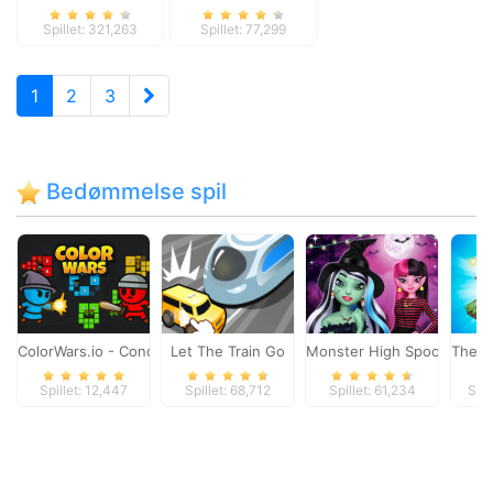
Heart
Spillet: 321,263
Spillet: 77,299
1
2
3
Bedømmelse spil
ColorWars.io - Conquest Game
Let The Train Go
Monster High Spooky Fash
The M
Spillet: 12,447
Spillet: 68,712
Spillet: 61,234
Spil