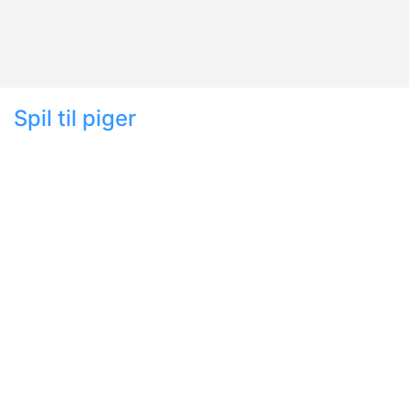
Spil til piger