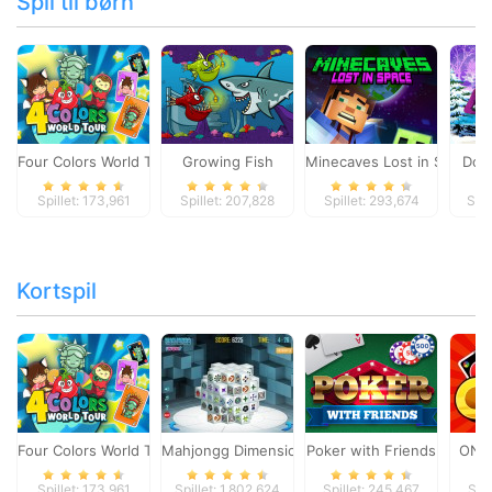
Spil til børn
Four Colors World Tour
Growing Fish
Minecaves Lost in Space
Dol
Spillet: 173,961
Spillet: 207,828
Spillet: 293,674
Spil
Kortspil
Four Colors World Tour
Mahjongg Dimensions
Poker with Friends
ONO
Spillet: 173,961
Spillet: 1,802,624
Spillet: 245,467
Spil