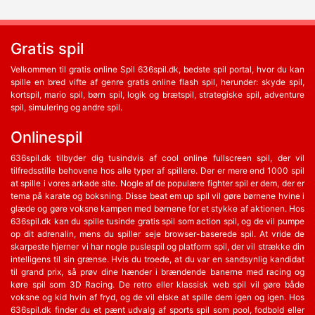
Gratis spil
Velkommen til gratis online Spil 636spil.dk, bedste spil portal, hvor du kan
spille en bred vifte af genre gratis online flash spil, herunder: skyde spil,
kortspil, mario spil, børn spil, logik og brætspil, strategiske spil, adventure
spil, simulering og andre spil.
Onlinespil
636spil.dk tilbyder dig tusindvis af cool online fullscreen spil, der vil
tilfredsstille behovene hos alle typer af spillere. Der er mere end 1000 spil
at spille i vores arkade site. Nogle af de populære fighter spil er dem, der er
tema på karate og boksning. Disse beat em up spil vil gøre børnene hvine i
glæde og gøre voksne kampen med børnene for et stykke af aktionen. Hos
636spil.dk kan du spille tusinde gratis spil som action spil, og de vil pumpe
op dit adrenalin, mens du spiller seje browser-baserede spil. At vride de
skarpeste hjerner vi har nogle puslespil og platform spil, der vil strække din
intelligens til sin grænse. Hvis du troede, at du var en sandsynlig kandidat
til grand prix, så prøv dine hænder i brændende banerne med racing og
køre spil som 3D Racing. De retro eller klassisk web spil vil gøre både
voksne og kid hvin af fryd, og de vil elske at spille dem igen og igen. Hos
636spil.dk finder du et pænt udvalg af sports spil som pool, fodbold eller