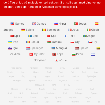
golf. Tag et kig på multiplayer spil sektion til at spille spil med dine venner
og chat. Vores spil katalog er fyldt med sjove og seje spil.
Games
Games
Игры
Jogos
Juegos
Spiele
Spelletjes
Jeux
Giochi
Spill
Spel
Spil
Pelit
Jogos
Ігри
Jocuri
Jatekok
Gry
Hry
Igre
Spelletjes
Mängud
Speles
Zaidimai
Oyunlar
Lojra
Игри
Παιχνίδια
ゲーム
free games
123spill
Games
Игры
Jogos
Juegos
Spiele
Jeux
Giochi
Spill
Spel
Spil
Pelit
Ігри
игры
Gry
Hry
Jogos
Jocuri
Jatekok
Spelletjes
Mängud
Speles
Zaidimai
Oyunlar
Lojra
Игри
Παιχνίδια
Igre
ゲーム
Games
Игры
Spiele
Gry
Jeux
Jocuri
Spill
Spel
Spil
Jatekok
Spelletjes
Pelit
Mängud
Speles
Zaidimai
Giochi
Ігри
Гульні
Oyunlar
Juegos
Jogos
Hry
Igre
Lojra
Игри
Παιχνίδια
खेल
游