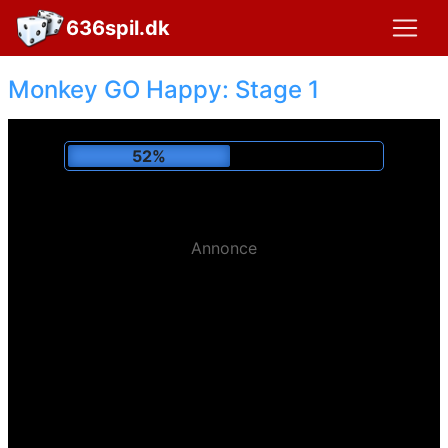
636spil.dk
Monkey GO Happy: Stage 1
56%
Annonce