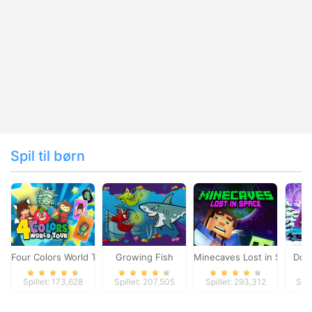
Spil til børn
Four Colors World Tour
Growing Fish
Minecaves Lost in Space
Dol
Spillet: 173,628
Spillet: 207,505
Spillet: 293,312
Spil