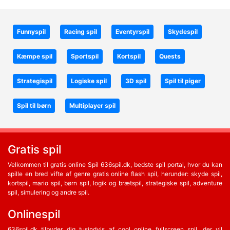
Funnyspil
Racing spil
Eventyrspil
Skydespil
Kæmpe spil
Sportspil
Kortspil
Quests
Strategispil
Logiske spil
3D spil
Spil til piger
Spil til børn
Multiplayer spil
Gratis spil
Velkommen til gratis online Spil 636spil.dk, bedste spil portal, hvor du kan
spille en bred vifte af genre gratis online flash spil, herunder: skyde spil,
kortspil, mario spil, børn spil, logik og brætspil, strategiske spil, adventure
spil, simulering og andre spil.
Onlinespil
636spil.dk tilbyder dig tusindvis af cool online fullscreen spil, der vil