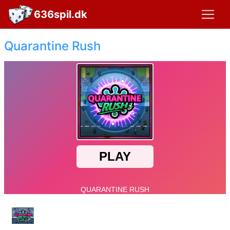
636spil.dk
Quarantine Rush