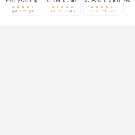
Penalty Challenge
Tank Hero Online
My Sweet Kawaii Look
FNAF:
Spillet: 227,112
Spillet: 107,464
Spillet: 120,577
Spi