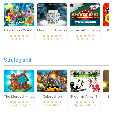
Four Colors World Tour
Mahjongg Dimensions
Poker with Friends
ONO
Spillet: 173,657
Spillet: 1,801,809
Spillet: 245,146
Spil
Strategispil
The Mergest Kingdom
Colossatron
Stickman Army: The Defen
Bl
Spillet: 422,941
Spillet: 16,376
Spillet: 228,337
Spi