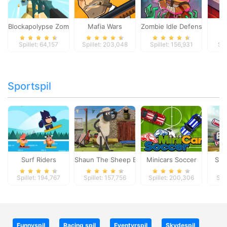
Blockapolypse Zombie Shooter
Mafia Wars
Zombie Idle Defense Onlin
St
Spillet: 64,157
Spillet: 203,048
Spillet: 156,931
Spi
Sportspil
Surf Riders
Shaun The Sheep Baahmy Golf
Minicars Soccer
Sup
Spillet: 194,767
Spillet: 157,756
Spillet: 200,306
Spi
Funnyspil
Racing spil
Eventyrspil
Skydespil