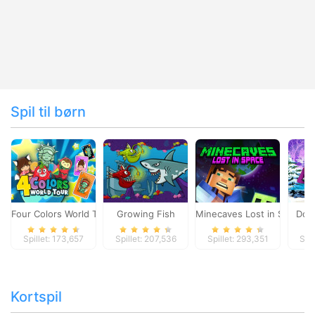
Spil til børn
Four Colors World Tour
Growing Fish
Minecaves Lost in Space
Dol
Spillet: 173,657
Spillet: 207,536
Spillet: 293,351
Spil
Kortspil