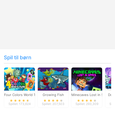
Spil til børn
Four Colors World Tour
Growing Fish
Minecaves Lost in Space
Dol
Spillet: 173,624
Spillet: 207,503
Spillet: 293,309
Spil