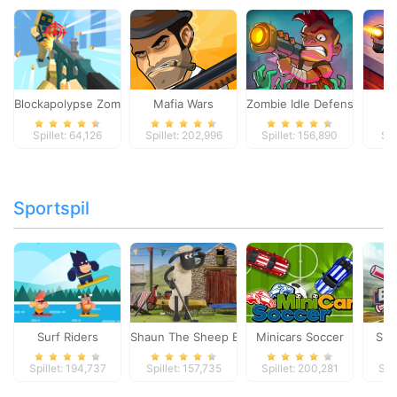
Blockapolypse Zombie Shooter
Mafia Wars
Zombie Idle Defense Onlin
St
Spillet: 64,126
Spillet: 202,996
Spillet: 156,890
Spi
Sportspil
Surf Riders
Shaun The Sheep Baahmy Golf
Minicars Soccer
Sup
Spillet: 194,737
Spillet: 157,735
Spillet: 200,281
Spi