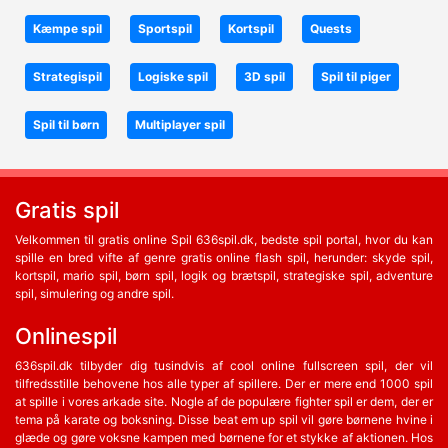
Kæmpe spil
Sportspil
Kortspil
Quests
Strategispil
Logiske spil
3D spil
Spil til piger
Spil til børn
Multiplayer spil
Gratis spil
Velkommen til gratis online Spil 636spil.dk, bedste spil portal, hvor du kan
spille en bred vifte af genre gratis online flash spil, herunder: skyde spil,
kortspil, mario spil, børn spil, logik og brætspil, strategiske spil, adventure
spil, simulering og andre spil.
Onlinespil
636spil.dk tilbyder dig tusindvis af cool online fullscreen spil, der vil
tilfredsstille behovene hos alle typer af spillere. Der er mere end 1000 spil
at spille i vores arkade site. Nogle af de populære fighter spil er dem, der er
tema på karate og boksning. Disse beat em up spil vil gøre børnene hvine i
glæde og gøre voksne kampen med børnene for et stykke af aktionen. Hos