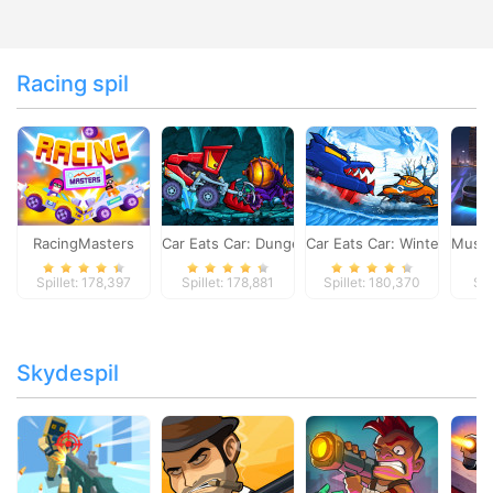
Racing spil
RacingMasters
Car Eats Car: Dungeon Adventure
Car Eats Car: Winter Adve
Musta
Spillet: 178,397
Spillet: 178,881
Spillet: 180,370
Spi
Skydespil