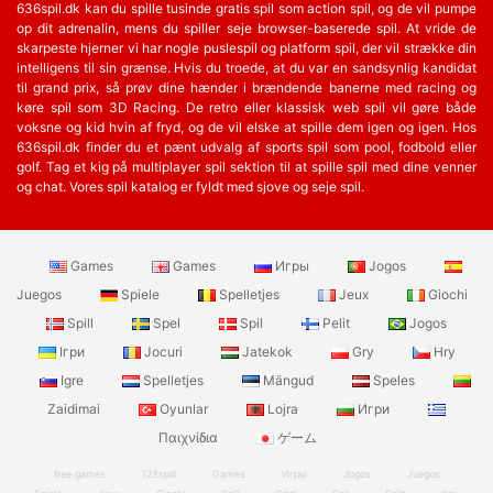
636spil.dk kan du spille tusinde gratis spil som action spil, og de vil pumpe
op dit adrenalin, mens du spiller seje browser-baserede spil. At vride de
skarpeste hjerner vi har nogle puslespil og platform spil, der vil strække din
intelligens til sin grænse. Hvis du troede, at du var en sandsynlig kandidat
til grand prix, så prøv dine hænder i brændende banerne med racing og
køre spil som 3D Racing. De retro eller klassisk web spil vil gøre både
voksne og kid hvin af fryd, og de vil elske at spille dem igen og igen. Hos
636spil.dk finder du et pænt udvalg af sports spil som pool, fodbold eller
golf. Tag et kig på multiplayer spil sektion til at spille spil med dine venner
og chat. Vores spil katalog er fyldt med sjove og seje spil.
Games
Games
Игры
Jogos
Juegos
Spiele
Spelletjes
Jeux
Giochi
Spill
Spel
Spil
Pelit
Jogos
Ігри
Jocuri
Jatekok
Gry
Hry
Igre
Spelletjes
Mängud
Speles
Zaidimai
Oyunlar
Lojra
Игри
Παιχνίδια
ゲーム
free games
123spill
Games
Игры
Jogos
Juegos