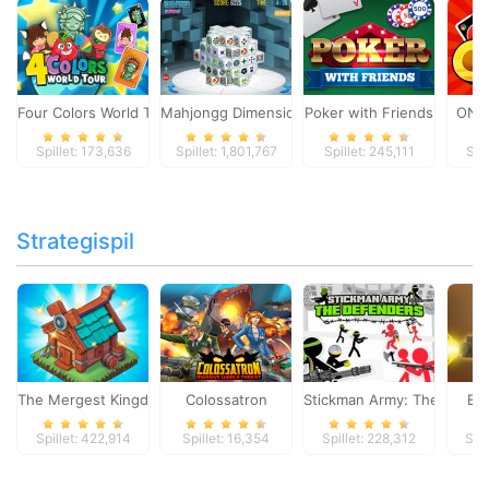
Four Colors World Tour
Mahjongg Dimensions
Poker with Friends
ONO
Spillet: 173,636
Spillet: 1,801,767
Spillet: 245,111
Spi
Strategispil
The Mergest Kingdom
Colossatron
Stickman Army: The Defen
Bl
Spillet: 422,914
Spillet: 16,354
Spillet: 228,312
Spil