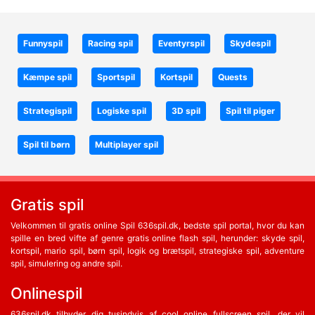
Funnyspil
Racing spil
Eventyrspil
Skydespil
Kæmpe spil
Sportspil
Kortspil
Quests
Strategispil
Logiske spil
3D spil
Spil til piger
Spil til børn
Multiplayer spil
Gratis spil
Velkommen til gratis online Spil 636spil.dk, bedste spil portal, hvor du kan
spille en bred vifte af genre gratis online flash spil, herunder: skyde spil,
kortspil, mario spil, børn spil, logik og brætspil, strategiske spil, adventure
spil, simulering og andre spil.
Onlinespil
636spil.dk tilbyder dig tusindvis af cool online fullscreen spil, der vil