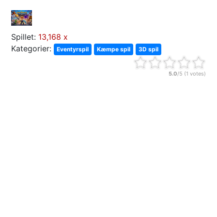
Spillet:
13,168 x
Kategorier:
Eventyrspil
Kæmpe spil
3D spil
5.0
/5 (
1
votes)