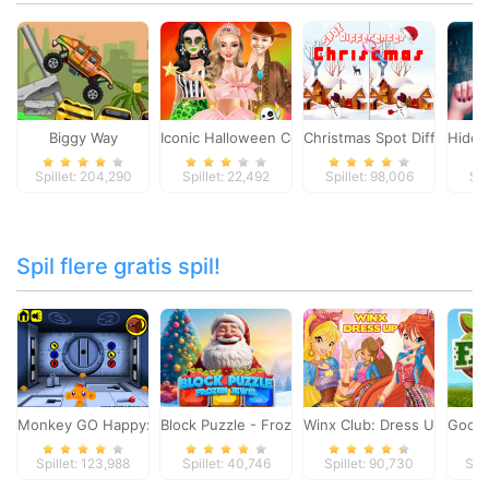
Biggy Way
Iconic Halloween Costumes
Christmas Spot Difference
Hidde
Spillet: 204,290
Spillet: 22,492
Spillet: 98,006
Spi
Spil flere gratis spil!
Monkey GO Happy: Stage 1
Block Puzzle - Frozen Jewel
Winx Club: Dress Up
GoodG
Spillet: 123,988
Spillet: 40,746
Spillet: 90,730
Spil