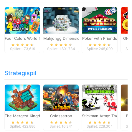
Four Colors World Tour
Mahjongg Dimensions
Poker with Friends
ONO
Spillet: 173,619
Spillet: 1,801,734
Spillet: 245,099
Spil
Strategispil
The Mergest Kingdom
Colossatron
Stickman Army: The Defen
Bl
Spillet: 422,886
Spillet: 16,341
Spillet: 228,304
Spi