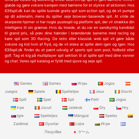
glæde og gøre voksne kampen med børnene for et stykke af aktionen. Hos
636spil.dk kan du spille tusinde gratis spil som action spil, og de vil pumpe
op dit adrenalin, mens du spiller seje browser-baserede spil. At vride de
skarpeste hjerner vi har nogle puslespil og platform spil, der vil strække din
intelligens til sin grænse. Hvis du troede, at du var en sandsynlig kandidat
til grand prix, så prøv dine hænder i brændende banerne med racing og
køre spil som 3D Racing. De retro eller klassisk web spil vil gøre både
voksne og kid hvin af fryd, og de vil elske at spille dem igen og igen. Hos
636spil.dk finder du et pænt udvalg af sports spil som pool, fodbold eller
golf. Tag et kig på multiplayer spil sektion til at spille spil med dine venner
og chat. Vores spil katalog er fyldt med sjove og seje spil.
Games
Games
Игры
Jogos
Juegos
Spiele
Spelletjes
Jeux
Giochi
Spill
Spel
Spil
Pelit
Jogos
Ігри
Jocuri
Jatekok
Gry
Hry
Igre
Spelletjes
Mängud
Speles
Zaidimai
Oyunlar
Lojra
Игри
Παιχνίδια
ゲーム