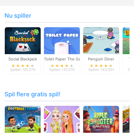
Nu spiller
Social Blackjack
Toilet Paper The Game
Penguin Diner
Ta
Spillet: 181,370
Spillet: 131,570
Spillet: 143,051
Spi
Spil flere gratis spil!