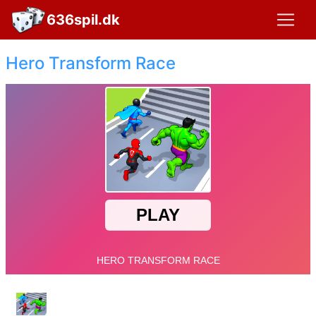
636spil.dk
Hero Transform Race