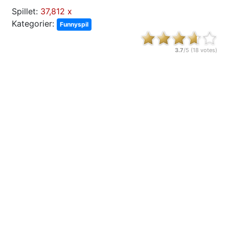
Spillet:
37,812 x
Kategorier:
Funnyspil
3.7
/5 (
18
votes)