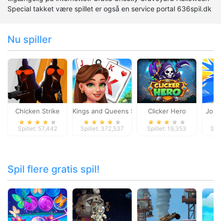
Special takket være spillet er også en service portal 636spil.dk
Nu spiller
Chicken Strike
Kings and Queens Solitaire Tripeaks
Clicker Hero
John
Spillet: 57,442
Spillet: 372,537
Spillet: 19,353
Spil
Spil flere gratis spil!