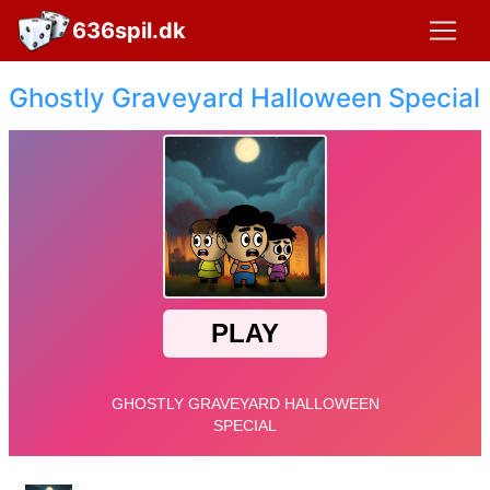
636spil.dk
Ghostly Graveyard Halloween Special