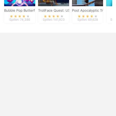
Bubble Pop Butterfly
TrollFace Quest: USA 1
Post Apocalyptic Truck Tria
Spillet: 74,386
Spillet: 141,923
Spillet: 69,628
Spil