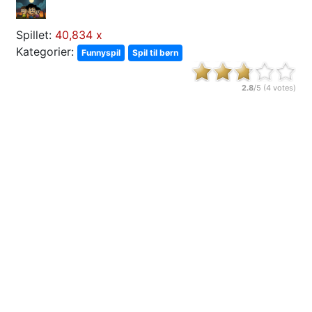
Spillet:
40,834 x
Kategorier:
Funnyspil
Spil til børn
2.8
/5 (
4
votes)