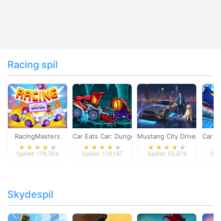
Racing spil
RacingMasters
Car Eats Car: Dungeon Adventure
Mustang City Driver
Car E
Spillet: 178,704
Spillet: 179,197
Spillet: 55,879
Spi
Skydespil