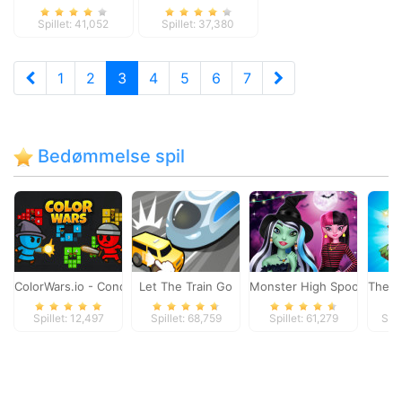
Assassino
Spillet: 41,052
Spillet: 37,380
1
2
3
4
5
6
7
Bedømmelse spil
ColorWars.io - Conquest Game
Let The Train Go
Monster High Spooky Fash
The M
Spillet: 12,497
Spillet: 68,759
Spillet: 61,279
Spil