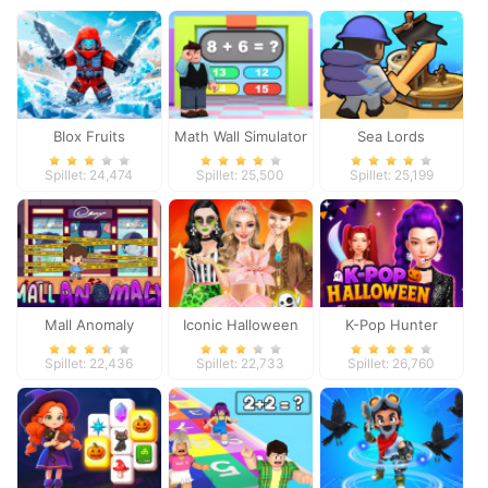
Blox Fruits
Math Wall Simulator
Sea Lords
Spillet: 24,474
Spillet: 25,500
Spillet: 25,199
Mall Anomaly
Iconic Halloween
K-Pop Hunter
Costumes
Halloween Fashion
Spillet: 22,436
Spillet: 22,733
Spillet: 26,760