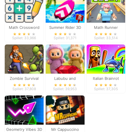
Math Crossword
Summer Rider 3D
Math Runner
Puzzle - Genius
Spillet: 33,966
Spillet: 31,371
Spillet: 33,514
Edition
Zombie Survival
Labubu and
Italian Brainrot
Treasures: Fun
Survive Parkour
Spillet: 37,808
Spillet: 39,953
Spillet: 37,305
Adventure
Geometry Vibes 3D
Mr Cappuccino