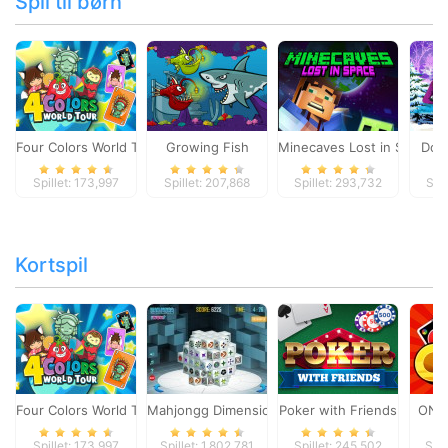
Spil til børn
Four Colors World Tour
Growing Fish
Minecaves Lost in Space
Dol
Spillet: 173,997
Spillet: 207,868
Spillet: 293,732
Spil
Kortspil
Four Colors World Tour
Mahjongg Dimensions
Poker with Friends
ONO
Spillet: 173,997
Spillet: 1,802,781
Spillet: 245,502
Spil