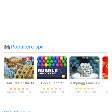
Populære spil
Treasures of the Mystic Sea
Bubble Shooter
Mahjongg Dimensions
Spillet: 1,994,320
Spillet: 1,880,828
Spillet: 1,802,781
Spil