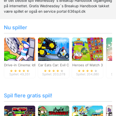
er det bedste spil Wednesday`s Breakup Handbook tilgængelig
på internettet. Gratis Wednesday`s Breakup Handbook takket
være spillet er også en service portal 636spil.dk
Nu spiller
Drive-in Cinema: Idle Game
Car Eats Car: Evil Cars
Heroes of Match 3
Pe
Spillet: 49,351
Spillet: 203,078
Spillet: 204,680
Spi
Spil flere gratis spil!