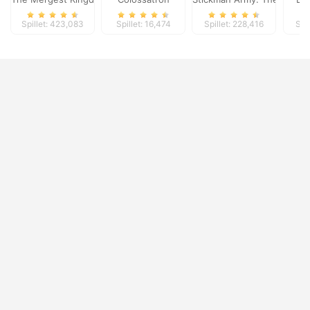
Spillet: 423,083
Spillet: 16,474
Spillet: 228,416
Spi