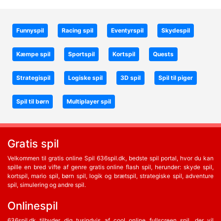
Funnyspil
Racing spil
Eventyrspil
Skydespil
Kæmpe spil
Sportspil
Kortspil
Quests
Strategispil
Logiske spil
3D spil
Spil til piger
Spil til børn
Multiplayer spil
Gratis spil
Velkommen til gratis online Spil 636spil.dk, bedste spil portal, hvor du kan
spille en bred vifte af genre gratis online flash spil, herunder: skyde spil,
kortspil, mario spil, børn spil, logik og brætspil, strategiske spil, adventure
spil, simulering og andre spil.
Onlinespil
636spil.dk tilbyder dig tusindvis af cool online fullscreen spil, der vil