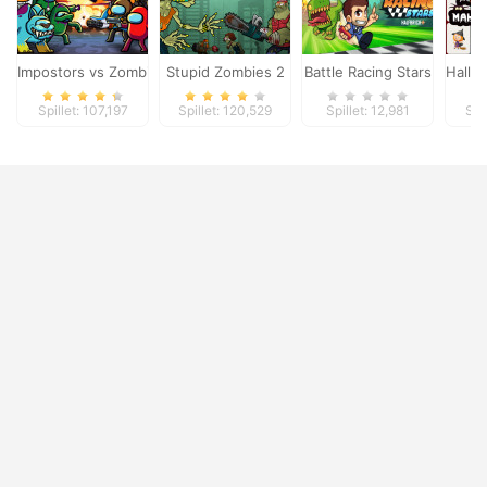
Impostors vs Zombies: Survival
Stupid Zombies 2
Battle Racing Stars
Hallo
Spillet: 107,197
Spillet: 120,529
Spillet: 12,981
Spi