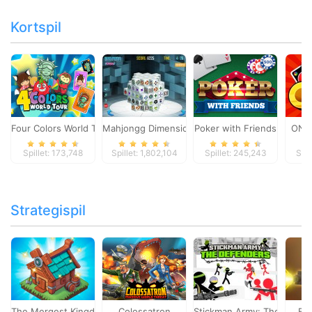
Kortspil
Four Colors World Tour
Mahjongg Dimensions
Poker with Friends
ONO
Spillet: 173,748
Spillet: 1,802,104
Spillet: 245,243
Spil
Strategispil
The Mergest Kingdom
Colossatron
Stickman Army: The Defen
Bl