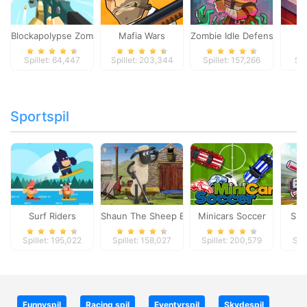
Blockapolypse Zombie Shooter
Mafia Wars
Zombie Idle Defense Onlin
St
Spillet: 64,447
Spillet: 203,344
Spillet: 157,266
Spi
Sportspil
Surf Riders
Shaun The Sheep Baahmy Golf
Minicars Soccer
Sup
Spillet: 195,022
Spillet: 158,027
Spillet: 200,579
Spi
Funnyspil
Racing spil
Eventyrspil
Skydespil