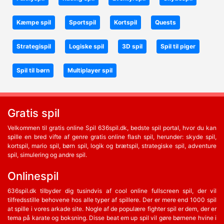
Kæmpe spil
Sportspil
Kortspil
Quests
Strategispil
Logiske spil
3D spil
Spil til piger
Spil til børn
Multiplayer spil
Gratis spil
Velkommen til gratis online Spil 636spil.dk, bedste spil portal, hvor du kan
spille en bred vifte af genre gratis online flash spil, herunder: skyde spil,
kortspil, mario spil, børn spil, logik og brætspil, strategiske spil, adventure
spil, simulering og andre spil.
Onlinespil
636spil.dk tilbyder dig tusindvis af cool online fullscreen spil, der vil
tilfredsstille behovene hos alle typer af spillere. Der er mere end 1000 spil
at spille i vores arkade site. Nogle af de populære fighter spil er dem, der er
tema på karate og boksning. Disse beat em up spil vil gøre børnene hvine i