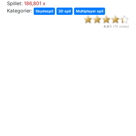
Spillet:
186,801 x
Kategorier:
Skydespil
3D spil
Multiplayer spil
4.4
/5 (
70
votes)