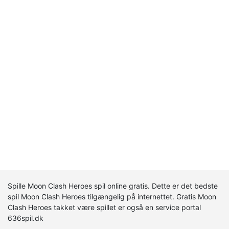
Spille Moon Clash Heroes spil online gratis. Dette er det bedste
spil Moon Clash Heroes tilgængelig på internettet. Gratis Moon
Clash Heroes takket være spillet er også en service portal
636spil.dk