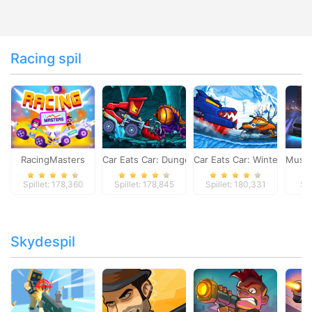
Racing spil
RacingMasters
Car Eats Car: Dungeon Adventure
Car Eats Car: Winter Adve
Musta
Spillet: 178,360
Spillet: 178,845
Spillet: 180,331
Spi
Skydespil