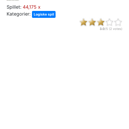
Spillet:
44,175 x
Kategorier:
Logiske spil
3.0
/5 (
2
votes)