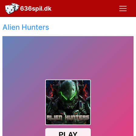
636spil.dk
Alien Hunters