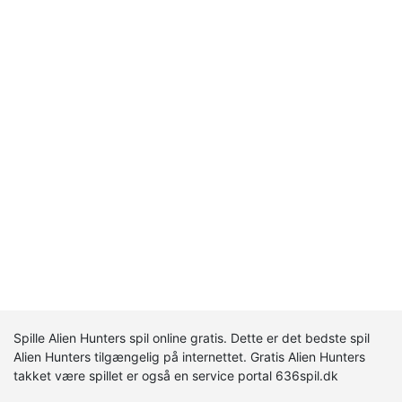
Spille Alien Hunters spil online gratis. Dette er det bedste spil
Alien Hunters tilgængelig på internettet. Gratis Alien Hunters
takket være spillet er også en service portal 636spil.dk