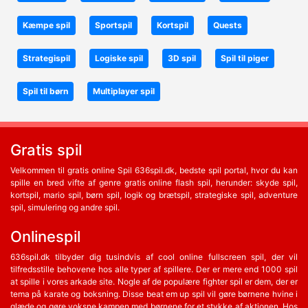
Kæmpe spil
Sportspil
Kortspil
Quests
Strategispil
Logiske spil
3D spil
Spil til piger
Spil til børn
Multiplayer spil
Gratis spil
Velkommen til gratis online Spil 636spil.dk, bedste spil portal, hvor du kan
spille en bred vifte af genre gratis online flash spil, herunder: skyde spil,
kortspil, mario spil, børn spil, logik og brætspil, strategiske spil, adventure
spil, simulering og andre spil.
Onlinespil
636spil.dk tilbyder dig tusindvis af cool online fullscreen spil, der vil
tilfredsstille behovene hos alle typer af spillere. Der er mere end 1000 spil
at spille i vores arkade site. Nogle af de populære fighter spil er dem, der er
tema på karate og boksning. Disse beat em up spil vil gøre børnene hvine i
glæde og gøre voksne kampen med børnene for et stykke af aktionen. Hos